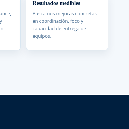
Resultados medibles
ance,
Buscamos mejoras concretas
y
en coordinación, foco y
n.
capacidad de entrega de
equipos.