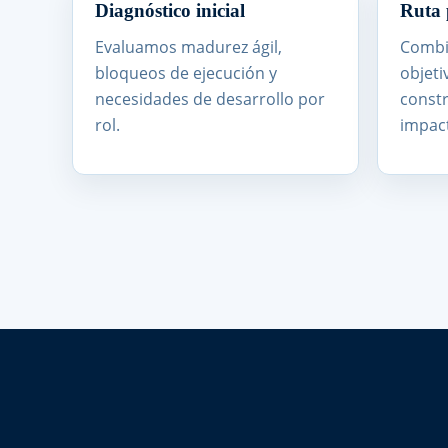
Diagnóstico inicial
Ruta 
Evaluamos madurez ágil,
Combi
bloqueos de ejecución y
objeti
necesidades de desarrollo por
constr
rol.
impac