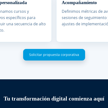
personalizada
Acompañamiento
namos cursos y
Definimos métricas de av
vos específicos para
sesiones de seguimiento 
uir una secuencia de alto
ajustes de implementació
to.
Solicitar propuesta corporativa
Tu transformación digital comienza aquí